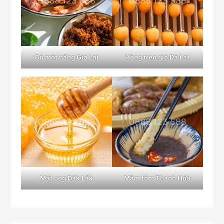
Bò một nắng Gia Lai
Hồng treo gió Đà Lạt
Mật ong Đắk Lắk
Mắm tôm Thanh Hóa