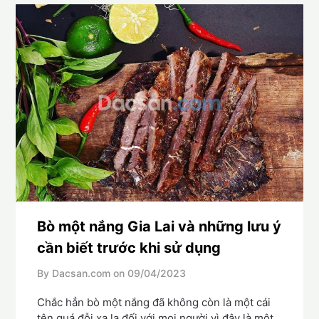
Bò một nắng Gia Lai và những lưu ý
cần biết trước khi sử dụng
By Dacsan.com on
09/04/2023
Chắc hẳn bò một nắng đã không còn là một cái
tên quá đỗi xa lạ đối với mọi người vì đây là một